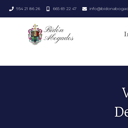
954 21 86 26
665 69 22 47
info@bidonaboga
I
De