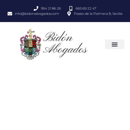
954 21 86 26
665 69 22 47
info@bidonabogados.com
Paseo de la Palmera 8, Sevilla