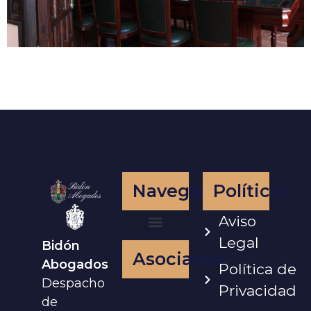
Navegación
Políticas
Aviso
Legal
Bidón
Nuestro Equipo
Asociados
Abogados
Política de
Despacho
Privacidad
de