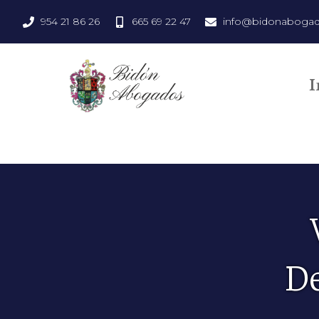
954 21 86 26
665 69 22 47
info@bidonaboga
I
De