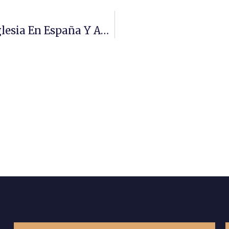
XXIV Simposio De Historia De La Iglesia En España Y América