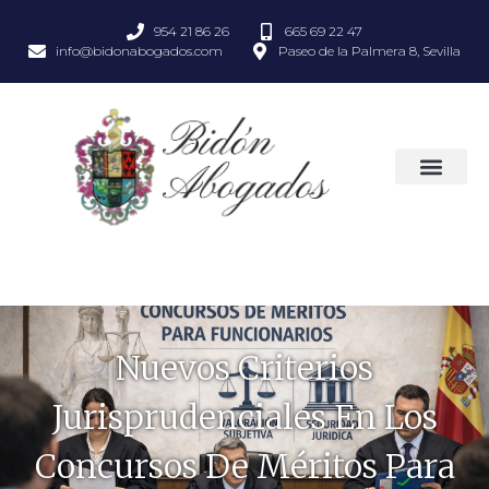
954 21 86 26
665 69 22 47
info@bidonabogados.com
Paseo de la Palmera 8, Sevilla
Nuevos Criterios
Jurisprudenciales En Los
Concursos De Méritos Para