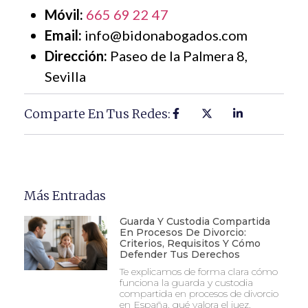
Móvil:
665 69 22 47
Email:
info@bidonabogados.com
Dirección:
Paseo de la Palmera 8,
Sevilla
Comparte En Tus Redes:
Más Entradas
Guarda Y Custodia Compartida
En Procesos De Divorcio:
Criterios, Requisitos Y Cómo
Defender Tus Derechos
Te explicamos de forma clara cómo
funciona la guarda y custodia
compartida en procesos de divorcio
en España, qué valora el juez,