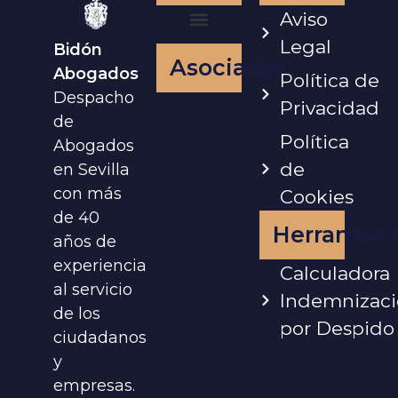
Aviso
Legal
Bidón
Nuestro Equipo
Asociados
Abogados
Política de
Despacho
Privacidad
de
Política
Abogados
de
en Sevilla
con más
Cookies
de 40
Herramien
años de
experiencia
Calculadora
al servicio
Indemnizac
de los
por Despido
ciudadanos
y
empresas.