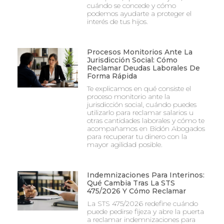
cuándo se concede y cómo
podemos ayudarte a proteger el
interés de tus hijos.
Procesos Monitorios Ante La
Jurisdicción Social: Cómo
Reclamar Deudas Laborales De
Forma Rápida
Te explicamos en qué consiste el
proceso monitorio ante la
jurisdicción social, cuándo puedes
utilizarlo para reclamar salarios u
otras cantidades laborales y cómo te
acompañamos en Bidón Abogados
para recuperar tu dinero con la
mayor agilidad posible.
Indemnizaciones Para Interinos:
Qué Cambia Tras La STS
475/2026 Y Cómo Reclamar
La STS 475/2026 redefine cuándo
puede pedirse fijeza y abre la puerta
a reclamar indemnizaciones para