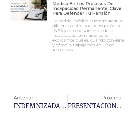
Médica En Los Procesos De
Incapacidad Permanente: Clave
Para Defender Tu Pensión
La pericial médica puede marcar la
diferencia entre una denegación del
INSS y el reconocimiento de la
incapacidad permanente. Te
explicamos qué es, cuándo conviene
y cómo la trabajamos en Bidón
Abogados.
Anterior
Próximo
INDEMNIZADA CON 20.741,01 € AL SUFRIR EL ATAQUE DE UN PERRO EN LA VIA PUBLICA
PRESENTACION LIBRO HOMENAJE EMBAJADOR D. JOSE ANTONIO DE YTURRIAGA BARBERAN