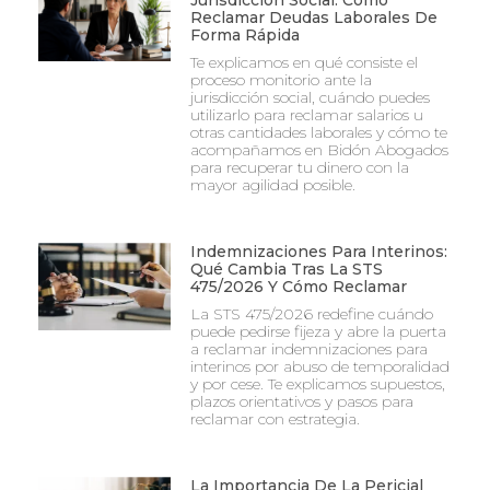
Jurisdicción Social: Cómo
Reclamar Deudas Laborales De
Forma Rápida
Te explicamos en qué consiste el
proceso monitorio ante la
jurisdicción social, cuándo puedes
utilizarlo para reclamar salarios u
otras cantidades laborales y cómo te
acompañamos en Bidón Abogados
para recuperar tu dinero con la
mayor agilidad posible.
Indemnizaciones Para Interinos:
Qué Cambia Tras La STS
475/2026 Y Cómo Reclamar
La STS 475/2026 redefine cuándo
puede pedirse fijeza y abre la puerta
a reclamar indemnizaciones para
interinos por abuso de temporalidad
y por cese. Te explicamos supuestos,
plazos orientativos y pasos para
reclamar con estrategia.
La Importancia De La Pericial