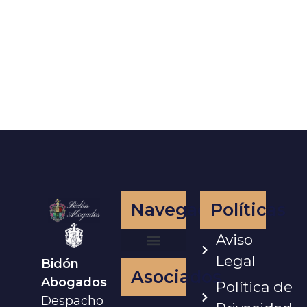
Navegación
Políticas
Aviso
Legal
Bidón
Nuestro Equipo
Asociados
Abogados
Política de
Despacho