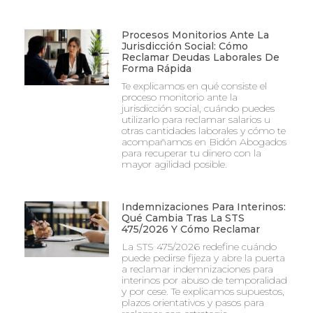
Procesos Monitorios Ante La
Jurisdicción Social: Cómo
Reclamar Deudas Laborales De
Forma Rápida
Te explicamos en qué consiste el
proceso monitorio ante la
jurisdicción social, cuándo puedes
utilizarlo para reclamar salarios u
otras cantidades laborales y cómo te
acompañamos en Bidón Abogados
para recuperar tu dinero con la
mayor agilidad posible.
Indemnizaciones Para Interinos:
Qué Cambia Tras La STS
475/2026 Y Cómo Reclamar
La STS 475/2026 redefine cuándo
puede pedirse fijeza y abre la puerta
a reclamar indemnizaciones para
interinos por abuso de temporalidad
y por cese. Te explicamos supuestos,
plazos orientativos y pasos para