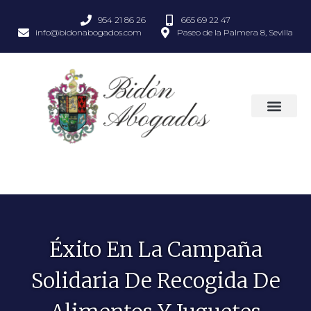
954 21 86 26
665 69 22 47
info@bidonabogados.com
Paseo de la Palmera 8, Sevilla
Éxito En La Campaña
Solidaria De Recogida De