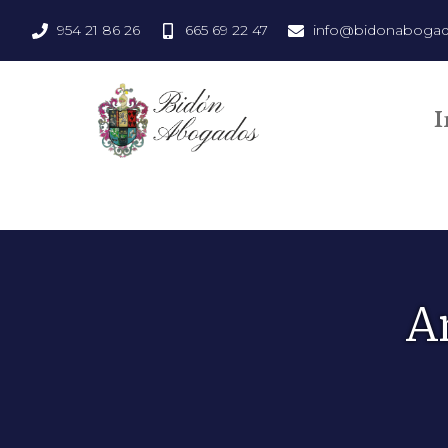
954 21 86 26
665 69 22 47
info@bidonaboga
I
A